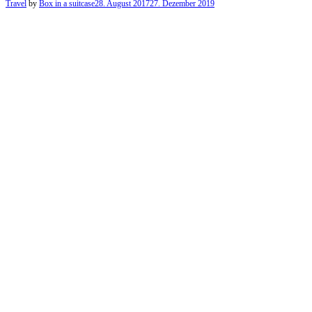
Travel
by
Box in a suitcase
28. August 2017
27. Dezember 2019