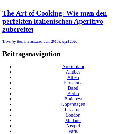
The Art of Cooking: Wie man den
perfekten italienischen Aperitivo
zubereitet
Travel
by
Box in a suitcase
9. Juni 2016
8. April 2020
Beitragsnavigation
Amsterdam
Antibes
Athen
Barcelona
Basel
Berlin
Budapest
Kopenhagen
Lissabon
London
Mailand
Neapel
Paris