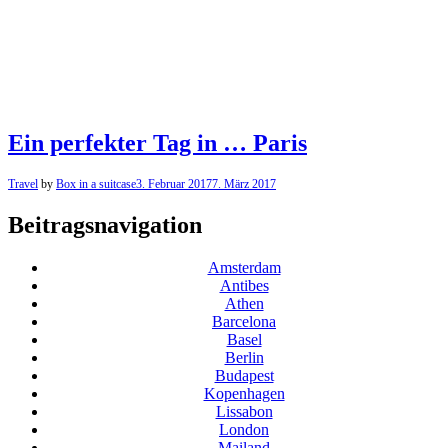
Ein perfekter Tag in … Paris
Travel
by
Box in a suitcase
3. Februar 2017
7. März 2017
Beitragsnavigation
Amsterdam
Antibes
Athen
Barcelona
Basel
Berlin
Budapest
Kopenhagen
Lissabon
London
Mailand