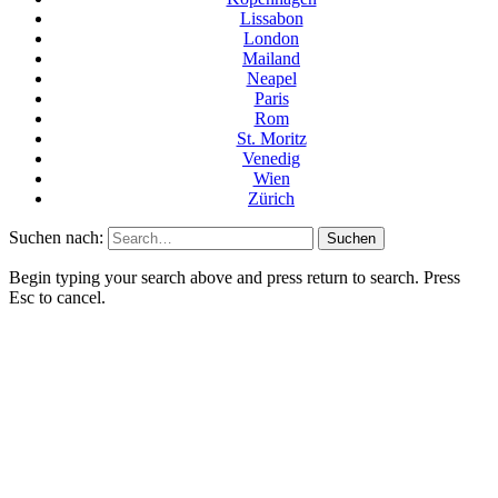
Lissabon
London
Mailand
Neapel
Paris
Rom
St. Moritz
Venedig
Wien
Zürich
Suchen nach:
Begin typing your search above and press return to search. Press
Esc to cancel.