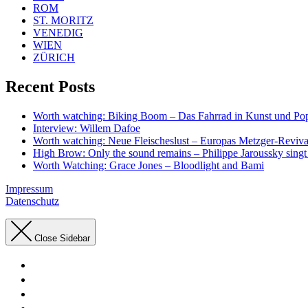
ROM
ST. MORITZ
VENEDIG
WIEN
ZÜRICH
Recent Posts
Worth watching: Biking Boom – Das Fahrrad in Kunst und Po
Interview: Willem Dafoe
Worth watching: Neue Fleischeslust – Europas Metzger-Reviva
High Brow: Only the sound remains – Philippe Jaroussky singt 
Worth Watching: Grace Jones – Bloodlight and Bami
Impressum
Datenschutz
Close Sidebar