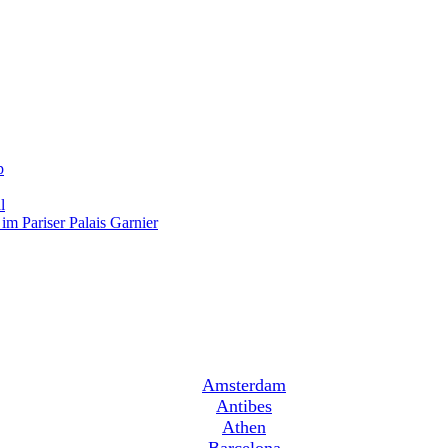
p
l
im Pariser Palais Garnier
Amsterdam
Antibes
Athen
Barcelona