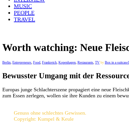
MUSIC
PEOPLE
TRAVEL
Worth watching: Neue Fleis
Berlin
,
Entrepreneurs
,
Food
,
Frankreich
,
Kopenhagen
,
Restaurants
,
TV
by
Box in a suitcase
Bewusster Umgang mit der Ressource
Europas junge Schlachterszene propagiert eine neue Fleisch
zum Essen zerlegen, wollen sie ihre Kunden zu einem bewu
Genuss ohne schlechtes Gewissen.
Copyright: Kumpel & Keule