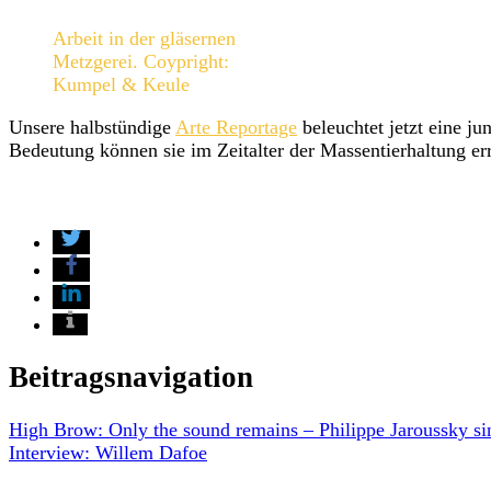
Arbeit in der gläsernen
Metzgerei. Coypright:
Kumpel & Keule
Unsere halbstündige
Arte Reportage
beleuchtet jetzt eine ju
Bedeutung können sie im Zeitalter der Massentierhaltung er
Beitragsnavigation
High Brow: Only the sound remains – Philippe Jaroussky sin
Interview: Willem Dafoe