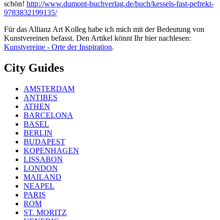
schön!
http://www.dumont-buchverlag.de/buch/kessels-fast-pefrekt-
9783832199135/
Für das Allianz Art Kolleg habe ich mich mit der Bedeutung von
Kunstvereinen befasst. Den Artikel könnt Ihr hier nachlesen:
Kunstvereine - Orte der Inspiration
.
City Guides
AMSTERDAM
ANTIBES
ATHEN
BARCELONA
BASEL
BERLIN
BUDAPEST
KOPENHAGEN
LISSABON
LONDON
MAILAND
NEAPEL
PARIS
ROM
ST. MORITZ