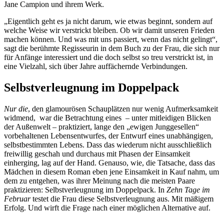
Jane Campion und ihrem Werk.
„Eigentlich geht es ja nicht darum, wie etwas beginnt, sondern auf
welche Weise wir verstrickt bleiben. Ob wir damit unseren Frieden
machen können. Und was mit uns passiert, wenn das nicht gelingt“,
sagt die berühmte Regisseurin in dem Buch zu der Frau, die sich nur
für Anfänge interessiert und die doch selbst so treu verstrickt ist, in
eine Vielzahl, sich über Jahre auffächernde Verbindungen.
Selbstverleugnung im Doppelpack
Nur die
, den glamourösen Schauplätzen nur wenig Aufmerksamkeit
widmend, war die Betrachtung eines – unter mitleidigen Blicken
der Außenwelt – praktiziert, lange den „ewigen Junggesellen“
vorbehaltenen Lebensentwurfes, der Entwurf eines unabhängigen,
selbstbestimmten Lebens. Dass das wiederum nicht ausschließlich
freiwillig geschah und durchaus mit Phasen der Einsamkeit
einherging, lag auf der Hand. Genauso, wie, die Tatsache, dass das
Mädchen in diesem Roman eben jene Einsamkeit in Kauf nahm, um
dem zu entgehen, was ihrer Meinung nach die meisten Paare
praktizieren: Selbstverleugnung im Doppelpack. In
Zehn Tage im
Februar
testet die Frau diese Selbstverleugnung aus. Mit mäßigem
Erfolg. Und wirft die Frage nach einer möglichen Alternative auf.