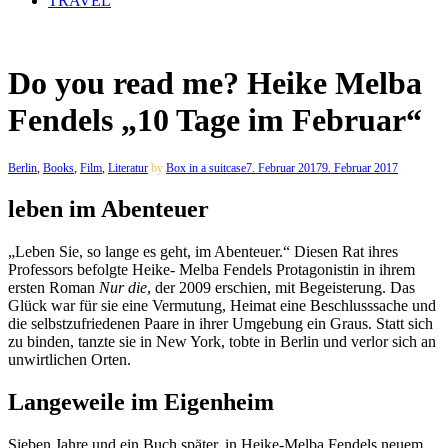
TRAVEL
Do you read me? Heike Melba
Fendels „10 Tage im Februar“
Berlin
,
Books
,
Film
,
Literatur
by
Box in a suitcase
7. Februar 2017
9. Februar 2017
leben im Abenteuer
„Leben Sie, so lange es geht, im Abenteuer.“ Diesen Rat ihres
Professors befolgte Heike- Melba Fendels Protagonistin in ihrem
ersten Roman
Nur die
, der 2009 erschien, mit Begeisterung. Das
Glück war für sie eine Vermutung, Heimat eine Beschlusssache und
die selbstzufriedenen Paare in ihrer Umgebung ein Graus. Statt sich
zu binden, tanzte sie in New York, tobte in Berlin und verlor sich an
unwirtlichen Orten.
Langeweile im Eigenheim
Sieben Jahre und ein Buch später, in Heike-Melba Fendels neuem