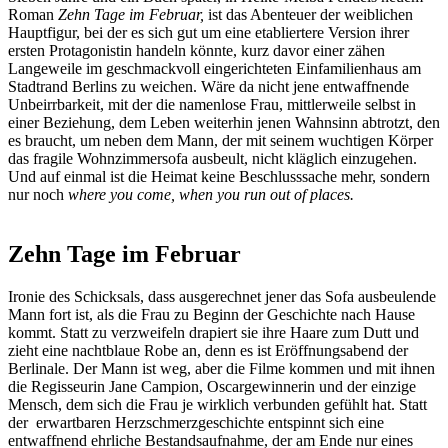
Roman
Zehn Tage im Februar,
ist das Abenteuer der weiblichen
Hauptfigur, bei der es sich gut um eine etabliertere Version ihrer
ersten Protagonistin handeln könnte, kurz davor einer zähen
Langeweile im geschmackvoll eingerichteten Einfamilienhaus am
Stadtrand Berlins zu weichen. Wäre da nicht jene entwaffnende
Unbeirrbarkeit, mit der die namenlose Frau, mittlerweile selbst in
einer Beziehung, dem Leben weiterhin jenen Wahnsinn abtrotzt, den
es braucht, um neben dem Mann, der mit seinem wuchtigen Körper
das fragile Wohnzimmersofa ausbeult, nicht kläglich einzugehen.
Und auf einmal ist die Heimat keine Beschlusssache mehr, sondern
nur noch
where you come, when you run out of places.
Zehn Tage im Februar
Ironie des Schicksals, dass ausgerechnet jener das Sofa ausbeulende
Mann fort ist, als die Frau zu Beginn der Geschichte nach Hause
kommt. Statt zu verzweifeln drapiert sie ihre Haare zum Dutt und
zieht eine nachtblaue Robe an, denn es ist Eröffnungsabend der
Berlinale. Der Mann ist weg, aber die Filme kommen und mit ihnen
die Regisseurin Jane Campion, Oscargewinnerin und der einzige
Mensch, dem sich die Frau je wirklich verbunden gefühlt hat. Statt
der erwartbaren Herzschmerzgeschichte entspinnt sich eine
entwaffnend ehrliche Bestandsaufnahme, der am Ende nur eines