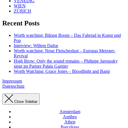
VENEDIG
WIEN
ZÜRICH
Recent Posts
Worth watching: Biking Boom – Das Fahrrad in Kunst und
Pop
Interview: Willem Dafoe
Worth watching: Neue Fleischeslust – Europas Metzger-
Revival
High Brow: Only the sound remains – Philippe Jaroussky
singt im Pariser Palais Garnier
Worth Watching: Grace Jones – Bloodlight and Bami
Impressum
Datenschutz
Close Sidebar
Amsterdam
Antibes
Athen
Barcelona