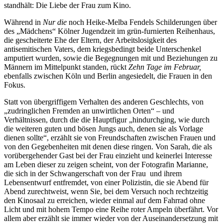
standhält: Die Liebe der Frau zum Kino.
Während in
Nur die
noch Heike-Melba Fendels Schilderungen über
des „Mädchens“ Kölner Jugendzeit im grün-furnierten Reihenhaus,
die gescheiterte Ehe der Eltern, der Arbeitslosigkeit des
antisemitischen Vaters, dem kriegsbedingt beide Unterschenkel
amputiert wurden, sowie die Begegnungen mit und Beziehungen zu
Männern im Mittelpunkt standen, rückt
Zehn Tage im Februar,
ebenfalls zwischen Köln und Berlin angesiedelt, die Frauen in den
Fokus.
Statt von übergriffigem Verhalten des anderen Geschlechts, von
„zudringlichen Fremden an unwirtlichen Orten“ – und
Verhältnissen, durch die die Hauptfigur „hindurchging, wie durch
die weiteren guten und bösen Jungs auch, denen sie als Vorlage
dienen sollte“, erzählt sie von Freundschaften zwischen Frauen und
von den Gegebenheiten mit denen diese ringen. Von Sarah, die als
vorübergehender Gast bei der Frau einzieht und keinerlei Interesse
am Leben dieser zu zeigen scheint, von der Fotografin Marianne,
die sich in der Schwangerschaft von der Frau und ihrem
Lebensentwurf entfremdet, von einer Polizistin, die sie Abend für
Abend zurechtweist, wenn Sie, bei dem Versuch noch rechtzeitig
den Kinosaal zu erreichen, wieder einmal auf dem Fahrrad ohne
Licht und mit hohem Tempo eine Reihe roter Ampeln überfährt. Vor
allem aber erzählt sie immer wieder von der Auseinandersetzung mit