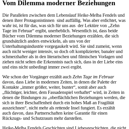
Vom Dilemma moderner Beziehungen
Die Parallelen zwischen dem Lebenslauf Heike-Melba Fendels und
denen ihrer Protagonistinnen sind auffällig. Was aber erdichtet, was
wahr ist, ist für das, was sich für uns aus der Lektüre von „Zehn
Tage im Februar“ ergibt, unerheblich. Wesentlich ist, dass beide
Bücher vom Dilemma moderner Beziehungen erzählen, die sich
grundsätzlich anders entwickeln, als uns von der
Unterhaltungsindustrie vorgegaukelt wird. Sie sind zumeist, wenn
auch nicht weniger intensiv, so doch oft komplizierter, banaler und
schmerzhafter als in den literarischen und filmischen Vorlagen und
ziehen nicht selten die Erkenntnis nach sich, dass in der Liebe eins
und eins nicht unbedingt immer zwei ergibt.
Wie schon der Vorgänger erzählt auch
Zehn Tage im Februar
davon, dass Liebe in modernen Zeiten, in denen die Palette der
Kontakte „immer größer, weiter, bunter“, somit aber auch
„flüchtiger, leichter, dem Fassadenspiel verhaftet“ wird, in Zeiten in
denen die Bindungen zu „oberflächlichen Beziehungen werden, die
sich in ihrer Beschaffenheit durch ein hohes Maß an Fragilität
auszeichnen“, nicht mehr als rettende Insel fungiert. Es erzählt
auch davon, dass Partnerschaften keine Garantie für einen
Rückzugs- und Schutzraum mehr darstellen.
Heike-Melba Fendels Geschichten sind Liebesgeschichten, die nicht