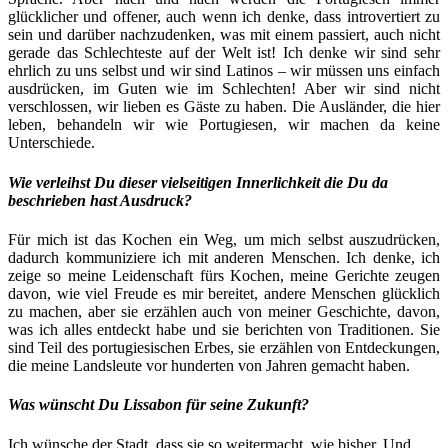
glücklicher und offener, auch wenn ich denke, dass introvertiert zu
sein und darüber nachzudenken, was mit einem passiert, auch nicht
gerade das Schlechteste auf der Welt ist! Ich denke wir sind sehr
ehrlich zu uns selbst und wir sind Latinos – wir müssen uns einfach
ausdrücken, im Guten wie im Schlechten! Aber wir sind nicht
verschlossen, wir lieben es Gäste zu haben. Die Ausländer, die hier
leben, behandeln wir wie Portugiesen, wir machen da keine
Unterschiede.
Wie verleihst Du dieser vielseitigen Innerlichkeit die Du da
beschrieben hast Ausdruck?
Für mich ist das Kochen ein Weg, um mich selbst auszudrücken,
dadurch kommuniziere ich mit anderen Menschen. Ich denke, ich
zeige so meine Leidenschaft fürs Kochen, meine Gerichte zeugen
davon, wie viel Freude es mir bereitet, andere Menschen glücklich
zu machen, aber sie erzählen auch von meiner Geschichte, davon,
was ich alles entdeckt habe und sie berichten von Traditionen. Sie
sind Teil des portugiesischen Erbes, sie erzählen von Entdeckungen,
die meine Landsleute vor hunderten von Jahren gemacht haben.
Was wünscht Du Lissabon für seine Zukunft?
Ich wünsche der Stadt, dass sie so weitermacht, wie bisher. Und