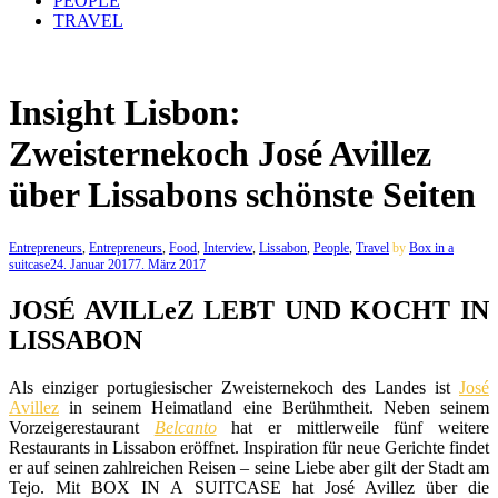
PEOPLE
TRAVEL
Insight Lisbon:
Zweisternekoch José Avillez
über Lissabons schönste Seiten
Entrepreneurs
,
Entrepreneurs
,
Food
,
Interview
,
Lissabon
,
People
,
Travel
by
Box in a
suitcase
24. Januar 2017
7. März 2017
JOSÉ AVILLeZ LEBT UND KOCHT IN
LISSABON
Als einziger portugiesischer Zweisternekoch des Landes ist
José
Avillez
in seinem Heimatland eine Berühmtheit. Neben seinem
Vorzeigerestaurant
Belcanto
hat er mittlerweile fünf weitere
Restaurants in Lissabon eröffnet. Inspiration für neue Gerichte findet
er auf seinen zahlreichen Reisen – seine Liebe aber gilt der Stadt am
Tejo. Mit BOX IN A SUITCASE hat José Avillez über die