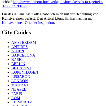
schön!
http://www.dumont-buchverlag.de/buch/kessels-fast-pefrekt-
9783832199135/
Für das Allianz Art Kolleg habe ich mich mit der Bedeutung von
Kunstvereinen befasst. Den Artikel könnt Ihr hier nachlesen:
Kunstvereine - Orte der Inspiration
.
City Guides
AMSTERDAM
ANTIBES
ATHEN
BARCELONA
BASEL
BERLIN
BUDAPEST
KOPENHAGEN
LISSABON
LONDON
MAILAND
NEAPEL
PARIS
ROM
ST. MORITZ