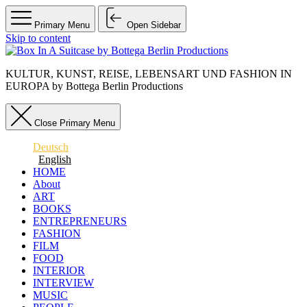
Primary Menu
Open Sidebar
Skip to content
KULTUR, KUNST, REISE, LEBENSART UND FASHION IN
EUROPA by Bottega Berlin Productions
Close Primary Menu
Deutsch
English
HOME
About
ART
BOOKS
ENTREPRENEURS
FASHION
FILM
FOOD
INTERIOR
INTERVIEW
MUSIC