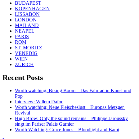
BUDAPEST
KOPENHAGEN
LISSABON
LONDON
MAILAND
NEAPEL
PARIS
ROM
ST. MORITZ
VENEDIG
WIEN
ZÜRICH
Recent Posts
Worth watching: Biking Boom – Das Fahrrad in Kunst und
Pop
Interview: Willem Dafoe
Worth watching: Neue Fleischeslust – Europas Metzger-
Revival
High Brow: Only the sound remains – Philippe Jaroussky
singt im Pariser Palais Garnier
Worth Watching: Grace Jones – Bloodlight and Bami