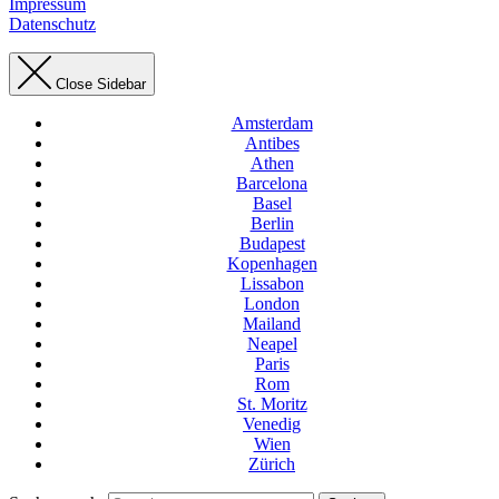
Impressum
Datenschutz
Close Sidebar
Amsterdam
Antibes
Athen
Barcelona
Basel
Berlin
Budapest
Kopenhagen
Lissabon
London
Mailand
Neapel
Paris
Rom
St. Moritz
Venedig
Wien
Zürich