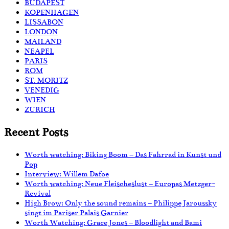
BUDAPEST
KOPENHAGEN
LISSABON
LONDON
MAILAND
NEAPEL
PARIS
ROM
ST. MORITZ
VENEDIG
WIEN
ZÜRICH
Recent Posts
Worth watching: Biking Boom – Das Fahrrad in Kunst und
Pop
Interview: Willem Dafoe
Worth watching: Neue Fleischeslust – Europas Metzger-
Revival
High Brow: Only the sound remains – Philippe Jaroussky
singt im Pariser Palais Garnier
Worth Watching: Grace Jones – Bloodlight and Bami