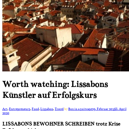
Worth watching: Lissabons
Künstler auf Erfolgskurs
Art
,
Entrepreneurs
,
Food
,
Lissabon
,
Travel
by
Box in a suitcase
29. Februar 2016
8. April
2020
LISSABONS BEWOHNER SCHREIBEN trotz Krise