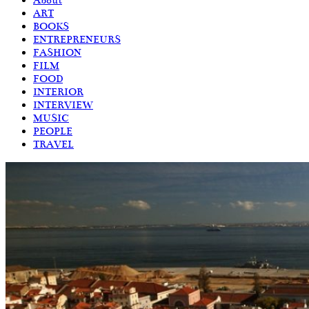
About
ART
BOOKS
ENTREPRENEURS
FASHION
FILM
FOOD
INTERIOR
INTERVIEW
MUSIC
PEOPLE
TRAVEL