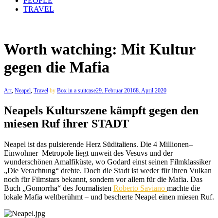
PEOPLE
TRAVEL
Worth watching: Mit Kultur
gegen die Mafia
Art
,
Neapel
,
Travel
by
Box in a suitcase
29. Februar 2016
8. April 2020
Neapels Kulturszene kämpft gegen den
miesen Ruf ihrer STADT
Neapel ist das pulsierende Herz Süditaliens. Die 4 Millionen–
Einwohner–Metropole liegt unweit des Vesuvs und der
wunderschönen Amalfiküste, wo Godard einst seinen Filmklassiker
„Die Verachtung“ drehte. Doch die Stadt ist weder für ihren Vulkan
noch für Filmstars bekannt, sondern vor allem für die Mafia. Das
Buch „Gomorrha“ des Journalisten
Roberto Saviano
machte die
lokale Mafia weltberühmt – und bescherte Neapel einen miesen Ruf.