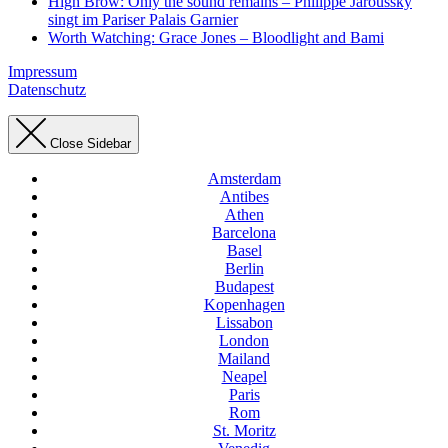
High Brow: Only the sound remains – Philippe Jaroussky
singt im Pariser Palais Garnier
Worth Watching: Grace Jones – Bloodlight and Bami
Impressum
Datenschutz
Close Sidebar
Amsterdam
Antibes
Athen
Barcelona
Basel
Berlin
Budapest
Kopenhagen
Lissabon
London
Mailand
Neapel
Paris
Rom
St. Moritz