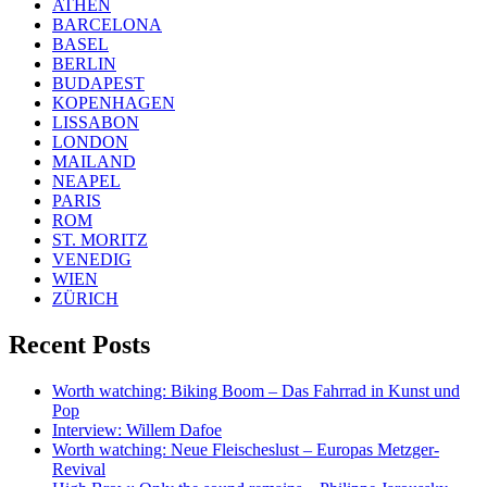
ATHEN
BARCELONA
BASEL
BERLIN
BUDAPEST
KOPENHAGEN
LISSABON
LONDON
MAILAND
NEAPEL
PARIS
ROM
ST. MORITZ
VENEDIG
WIEN
ZÜRICH
Recent Posts
Worth watching: Biking Boom – Das Fahrrad in Kunst und
Pop
Interview: Willem Dafoe
Worth watching: Neue Fleischeslust – Europas Metzger-
Revival