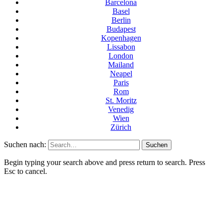
Barcelona
Basel
Berlin
Budapest
Kopenhagen
Lissabon
London
Mailand
Neapel
Paris
Rom
St. Moritz
Venedig
Wien
Zürich
Suchen nach:
Begin typing your search above and press return to search. Press
Esc to cancel.