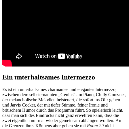
Ein unterhaltsames Intermezzo
Es ist ein unterhaltsames charmantes und elegantes Intermezzo,
zwischen dem selbsternannten „Genius“ am Piano, Chilly Gonzales,
der melancholische Melodien beisteuert, die sofort ins Ohr gehen
und Jarvis Cocker, der mit tiefer Stimme, feiner Ironie und
britischem Humor durch das Programm führt. So spielerisch leicht,
dass man sich des Eindrucks nicht ganz erwehren kann, dass die
zwei eigentlich nur mal wieder gemeinsam abhängen wollten. An
die Grenzen ihres Könnens aber gehen sie mit
Room 29
nicht.