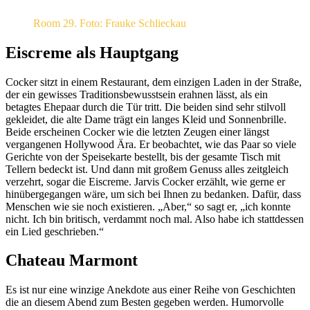
Room 29. Foto: Frauke Schlieckau
Eiscreme als Hauptgang
Cocker sitzt in einem Restaurant, dem einzigen Laden in der Straße,
der ein gewisses Traditionsbewusstsein erahnen lässt, als ein
betagtes Ehepaar durch die Tür tritt. Die beiden sind sehr stilvoll
gekleidet, die alte Dame trägt ein langes Kleid und Sonnenbrille.
Beide erscheinen Cocker wie die letzten Zeugen einer längst
vergangenen Hollywood Ära. Er beobachtet, wie das Paar so viele
Gerichte von der Speisekarte bestellt, bis der gesamte Tisch mit
Tellern bedeckt ist. Und dann mit großem Genuss alles zeitgleich
verzehrt, sogar die Eiscreme. Jarvis Cocker erzählt, wie gerne er
hinübergegangen wäre, um sich bei Ihnen zu bedanken. Dafür, dass
Menschen wie sie noch existieren. „Aber,“ so sagt er, „ich konnte
nicht. Ich bin britisch, verdammt noch mal. Also habe ich stattdessen
ein Lied geschrieben.“
Chateau Marmont
Es ist nur eine winzige Anekdote aus einer Reihe von Geschichten
die an diesem Abend zum Besten gegeben werden. Humorvolle