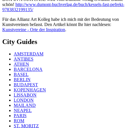
schön!
http://www.dumont-buchverlag.de/buch/kessels-fast-pefrekt-
9783832199135/
Für das Allianz Art Kolleg habe ich mich mit der Bedeutung von
Kunstvereinen befasst. Den Artikel könnt Ihr hier nachlesen:
Kunstvereine - Orte der Inspiration
.
City Guides
AMSTERDAM
ANTIBES
ATHEN
BARCELONA
BASEL
BERLIN
BUDAPEST
KOPENHAGEN
LISSABON
LONDON
MAILAND
NEAPEL
PARIS
ROM
ST. MORITZ