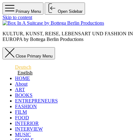
Primary Menu
Open Sidebar
Skip to content
KULTUR, KUNST, REISE, LEBENSART UND FASHION IN
EUROPA by Bottega Berlin Productions
Close Primary Menu
Deutsch
English
HOME
About
ART
BOOKS
ENTREPRENEURS
FASHION
FILM
FOOD
INTERIOR
INTERVIEW
MUSIC